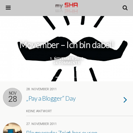
Movember – Ich bin dabei!
1. NOVEMBER 2015
24 COMMENTS
28. NOVEMBER 2011
NOV
28
„Pay a Blogger“ Day
KEINE ANTWORT
27. NOVEMBER 2011
Blogparade: Zeigt her euren