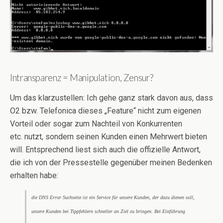
Intransparenz = Manipulation, Zensur?
Um das klarzustellen: Ich gehe ganz stark davon aus, dass
O2 bzw. Telefonica dieses „Feature“ nicht zum eigenen
Vorteil oder sogar zum Nachteil von Konkurrenten
etc. nutzt, sondern seinen Kunden einen Mehrwert bieten
will. Entsprechend liest sich auch die offizielle Antwort,
die ich von der Pressestelle gegenüber meinen Bedenken
erhalten habe:
die DNS Error Suchseite ist ein Service für unsere Kunden, der dazu dienen soll,
unsere Kunden bei Tippfehlern schneller an Ziel zu bringen. Bei Einführung