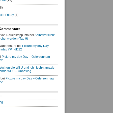
hone
(19)
8)
er Friday
(7)
Kommentare
von Rauchstopp.info
bei
Selbstversuch:
ucher werden (Tag 9)
 Nabenhauer
bei
Picture my day Day –
onntag #PmdD22
i
Picture my day Day – Ostersonntag
22
 Wochen die Wii U und ich | techkrams.de
endo Wii U – Unboxing
bei
Picture my day Day – Ostersonntag
22
ll
og