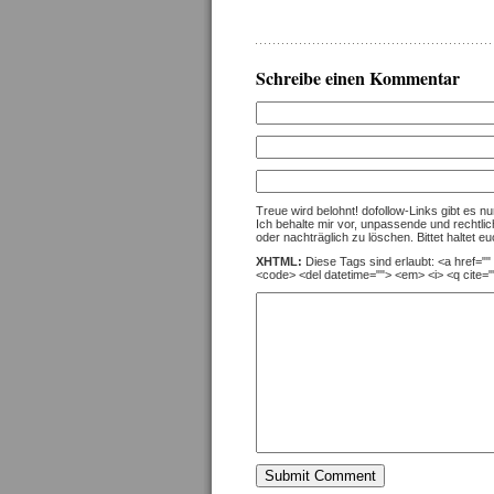
Schreibe einen Kommentar
Treue wird belohnt! dofollow-Links gibt es 
Ich behalte mir vor, unpassende und rechtli
oder nachträglich zu löschen. Bittet haltet eu
XHTML:
Diese Tags sind erlaubt: <a href="" t
<code> <del datetime=""> <em> <i> <q cite="