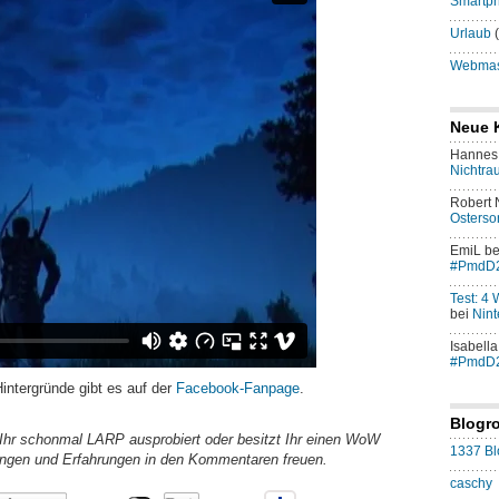
Smartp
Urlaub
(
Webmast
Neue 
Hannes 
Nichtra
Robert
Osters
EmiL
be
#PmdD
Test: 4
bei
Nint
Isabella
#PmdD
Hintergründe gibt es auf der
Facebook-Fanpage
.
Blogro
 Ihr schonmal LARP ausprobiert oder besitzt Ihr einen WoW
1337 Bl
ngen und Erfahrungen in den Kommentaren freuen.
caschy