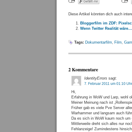
Diese Artikel könnten dich auch inter
Bloggerfilm im ZDF: Pixelsc
Wenn Twitter Realität wäre…
Tags:
Dokumentarfilm
,
Film
,
Gam
2 Kommentare
IdentityErrors
sagt:
7. Februar 2011 um 01:10 Uh
Hi,
Erfahrung in WoW und Larp, wohl o
Meiner Meinung nach ist „Rollenspie
Früher gab es viele Pve Server alle
Warhammer und langsam auch führ
Da es sich in WoW kaum noch um die
Mittlerweile dreht sich alles nur n
Fehlanzeige! Zumindestens hinsichtl