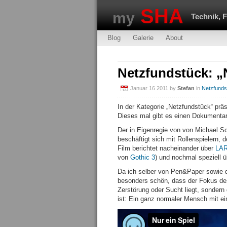
SHA
my
Technik, 
Blog
Galerie
About
Netzfundstück: „N
Januar 16 2011
by
Stefan
in
Netzfunds
In der Kategorie „Netzfundstück“ prä
Dieses mal gibt es einen Dokumentarf
Der in Eigenregie von von Michael Sc
beschäftigt sich mit Rollenspielern
Film berichtet nacheinander über
LAR
von
Gothic 3
) und nochmal speziell 
Da ich selber von Pen&Paper sowie di
besonders schön, dass der Fokus des 
Zerstörung oder Sucht liegt, sondern 
ist: Ein ganz normaler Mensch mit e