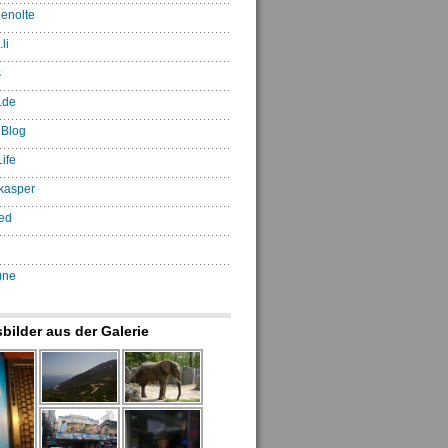
enolte
li
s
.de
 Blog
ife
kasper
ed
)ne
sbilder aus der Galerie