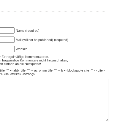
Name (required)
Mail (will not be published) (required)
Website
nur für regelmäßige Kommentatoren.
ch fragwürdige Kommentare nicht freizuschalten,
ch einfach an die Nettiquette!
itle=""> <abbr title=""> <acronym title=""> <b> <blockquote cite=""> <cite>
"> <s> <strike> <strong>