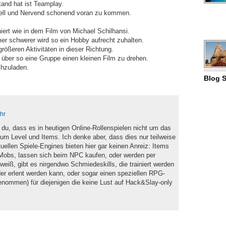
and hat ist Teamplay.
nell und Nervend schonend voran zu kommen.
iert wie in dem Film von Michael Schilhansi.
er schwerer wird so ein Hobby aufrecht zuhalten.
rößeren Aktivitäten in dieser Richtung.
, über so eine Gruppe einen kleinen Film zu drehen.
chzuladen.
Blog S
hr
 du, dass es in heutigen Online-Rollenspielen nicht um das
 um Level und Items. Ich denke aber, dass dies nur teilweise
tuellen Spiele-Engines bieten hier gar keinen Anreiz: Items
 Mobs, lassen sich beim NPC kaufen, oder werden per
eiß, gibt es nirgendwo Schmiedeskills, die trainiert werden
r erlent werden kann, oder sogar einen speziellen RPG-
genommen) für diejenigen die keine Lust auf Hack&Slay-only