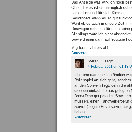
Das Anzeige was wirklich noch best
Ohne dieses ist es unmöglich sch
Larp ist an und für sich Klasse.
Besornders wenn es so gut funktion
Wohl ob es auch in unsere Zeit imm
Deswegen sehe ich für mich keine g
Allerdings wäre ich nicht abgeneigt
Sowie diesen dann auf Youtube ho
Mfg IdentityErrors xD
Antworten
Stefan H.
sagt:
7. Februar 2011 um 01:13 U
Ich sehe das ziemlich ähnlich wie
Rollenspiel an sich geht, sondern
an den Spielern liegt, denn die ak
droppen einfach so aus gelegten
Drag&Drop geupgradet. Sowit ich w
müssen, einen Handwerkerberuf de
Server (illegale Privatserver aus
haben.
Antworten