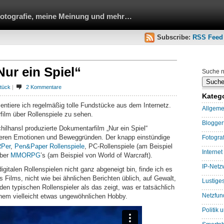
Fotografie, meine Meinung und mehr…
Subscribe:
RSS Feed
ur ein Spiel“
Suche n
tück
|
2 Kommentare
Kateg
sentiere ich regelmäßig tolle Fundstücke aus dem Internetz.
Allgeme
ilm über Rollenspiele zu sehen.
Blogge
hilhansl produzierte Dokumentarfilm „Nur ein Spiel“
, deren Emotionen und Beweggründen. Der knapp einstündige
Fotograf
Per
,
Pen&Paper Rollenspiele
, PC-Rollenspiele (am Beispiel
Internet
über
MMORPG
’s (am Beispiel von World of Warcraft).
IP-Netz
gitalen Rollenspielen nicht ganz abgeneigt bin, finde ich es
Films, nicht wie bei ähnlichen Berichten üblich, auf Gewalt,
Lustige
den typischen Rollenspieler als das zeigt, was er tatsächlich
Netzfun
inem vielleicht etwas ungewöhnlichen Hobby.
Politik 