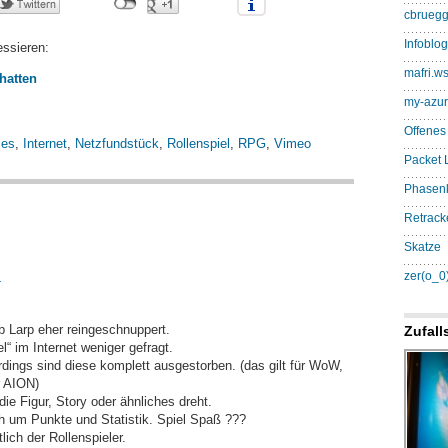
cbruegg
Infoblog.
essieren:
mafri.w
hatten
my-azur
Offenes
es
,
Internet
,
Netzfundstück
,
Rollenspiel
,
RPG
,
Vimeo
Packet L
Phasen
Retrack
Skatze
zer(o_0
r
b Larp eher reingeschnuppert.
Zufall
l“ im Internet weniger gefragt.
rdings sind diese komplett ausgestorben. (das gilt für WoW,
 AION)
 Figur, Story oder ähnliches dreht.
och um Punkte und Statistik. Spiel Spaß ???
ich der Rollenspieler.