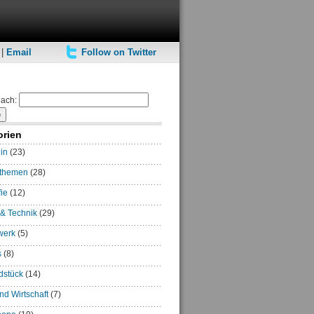
|
Email
Follow on Twitter
ach:
orien
in
(23)
rthemen
(28)
ie
(12)
 & Technik
(29)
werk
(5)
s
(8)
dstück
(14)
und Wirtschaft
(7)