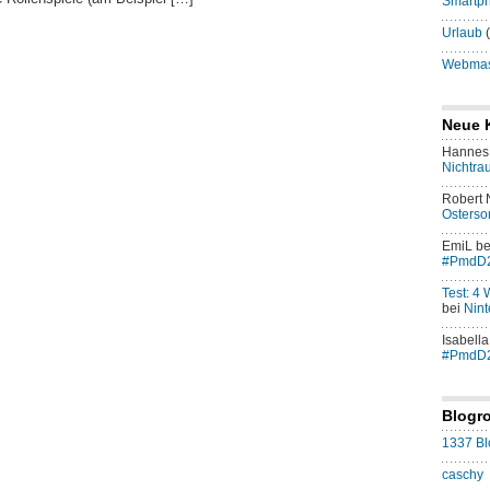
Smartp
Urlaub
(
Webmast
Neue 
Hannes 
Nichtra
Robert
Osters
EmiL
be
#PmdD
Test: 4
bei
Nint
Isabella
#PmdD
Blogro
1337 Bl
caschy