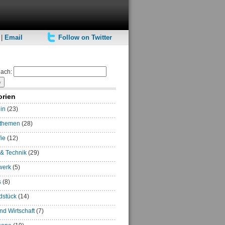
|
Email
Follow on Twitter
ach:
orien
in
(23)
rthemen
(28)
ie
(12)
 & Technik
(29)
werk
(5)
s
(8)
dstück
(14)
und Wirtschaft
(7)