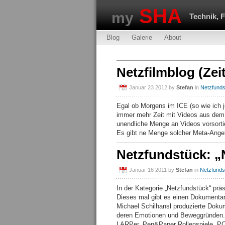
SHA
my
Technik, 
Blog
Galerie
About
Netzfilmblog (Ze
Januar 23 2012
by
Stefan
in
Netzfund
Egal ob Morgens im ICE (so wie ich 
immer mehr Zeit mit Videos aus dem N
unendliche Menge an Videos vorsortier
Es gibt ne Menge solcher Meta-Angeb
Netzfundstück: „N
Januar 16 2011
by
Stefan
in
Netzfunds
In der Kategorie „Netzfundstück“ prä
Dieses mal gibt es einen Dokumentarf
Michael Schilhansl produzierte Dokume
deren Emotionen und Beweggründen. D
LARPer, Pen&Paper Rollenspiele, PC-