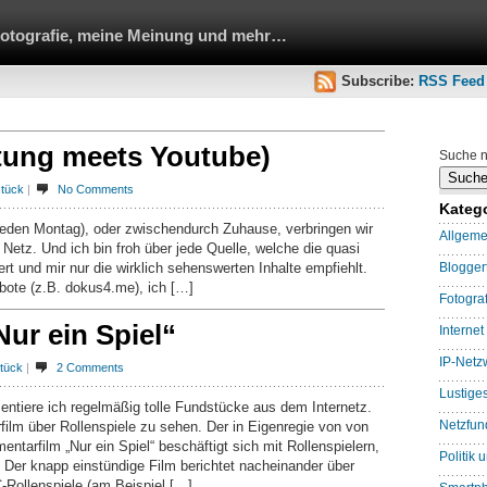
Fotografie, meine Meinung und mehr…
Subscribe:
RSS Feed
itung meets Youtube)
Suche n
stück
|
No Comments
Kateg
jeden Montag), oder zwischendurch Zuhause, verbringen wir
Allgeme
etz. Und ich bin froh über jede Quelle, welche die quasi
t und mir nur die wirklich sehenswerten Inhalte empfiehlt.
Blogge
ote (z.B. dokus4.me), ich […]
Fotograf
ur ein Spiel“
Internet
IP-Netz
tück
|
2 Comments
Lustige
sentiere ich regelmäßig tolle Fundstücke aus dem Internetz.
Netzfun
ilm über Rollenspiele zu sehen. Der in Eigenregie von von
ntarfilm „Nur ein Spiel“ beschäftigt sich mit Rollenspielern,
Politik 
er knapp einstündige Film berichtet nacheinander über
Rollenspiele (am Beispiel […]