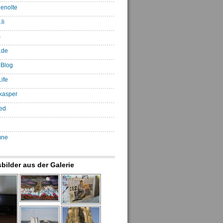
enolte
li
s
.de
 Blog
ife
kasper
ed
)ne
sbilder aus der Galerie