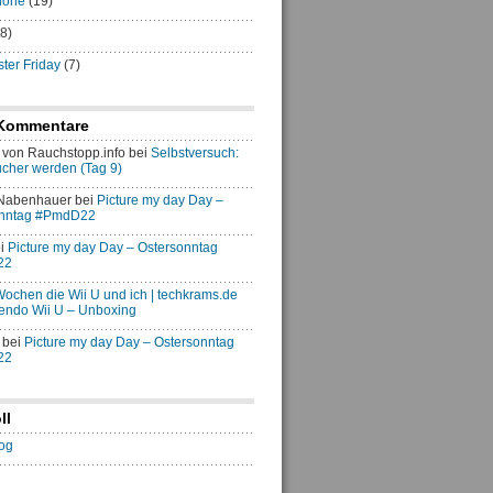
hone
(19)
8)
er Friday
(7)
Kommentare
von Rauchstopp.info
bei
Selbstversuch:
ucher werden (Tag 9)
 Nabenhauer
bei
Picture my day Day –
onntag #PmdD22
i
Picture my day Day – Ostersonntag
22
 Wochen die Wii U und ich | techkrams.de
endo Wii U – Unboxing
bei
Picture my day Day – Ostersonntag
22
ll
og