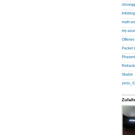
cbruegg
Infoblog.
mafri.w
my-azur
Offenes
Packet L
Phasen
Retrack
Skatze
zer(o_0
Zufall