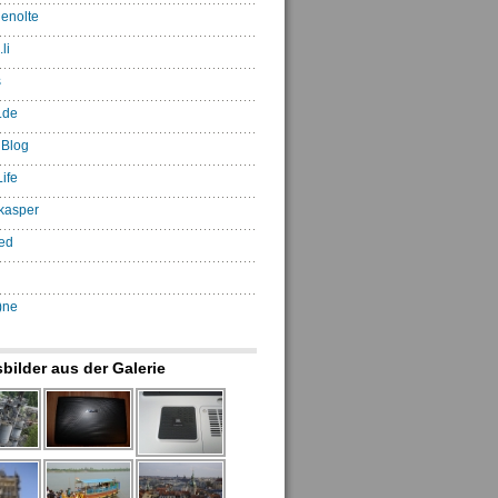
enolte
li
s
.de
 Blog
ife
kasper
ed
)ne
sbilder aus der Galerie