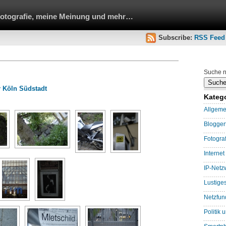
Fotografie, meine Meinung und mehr…
Subscribe:
RSS Feed
Suche n
 Köln Südstadt
Kateg
Allgeme
Blogge
Fotograf
Internet
IP-Netz
Lustige
Netzfun
Politik 