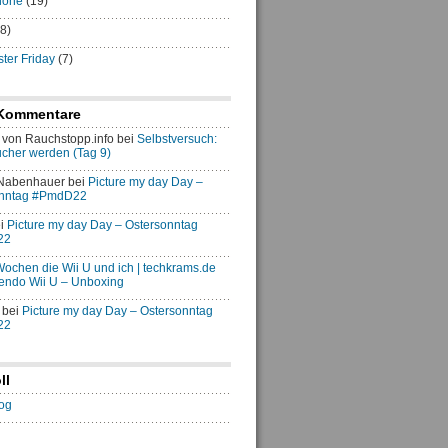
hone
(19)
8)
er Friday
(7)
Kommentare
von Rauchstopp.info
bei
Selbstversuch:
ucher werden (Tag 9)
 Nabenhauer
bei
Picture my day Day –
onntag #PmdD22
i
Picture my day Day – Ostersonntag
22
 Wochen die Wii U und ich | techkrams.de
endo Wii U – Unboxing
bei
Picture my day Day – Ostersonntag
22
ll
og