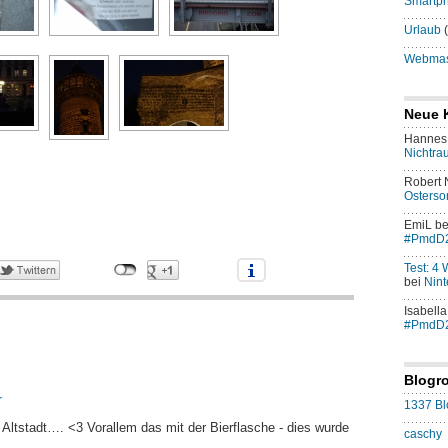
Smartp
Urlaub
(
Webmast
Neue 
Hannes 
Nichtra
Robert
Osters
EmiL
be
#PmdD
Test: 4
bei
Nint
Isabella
#PmdD
Blogro
r
1337 Bl
r Altstadt…. <3 Vorallem das mit der Bierflasche - dies wurde
caschy