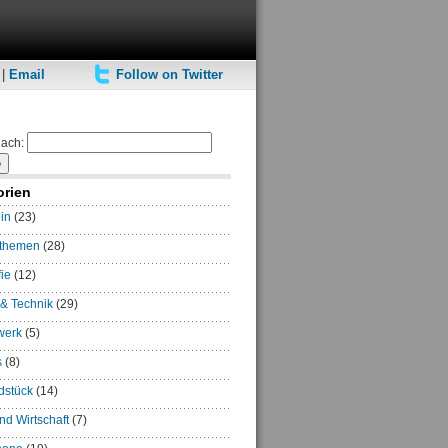
|
Email
Follow on Twitter
ach:
orien
in
(23)
rthemen
(28)
ie
(12)
 & Technik
(29)
werk
(5)
s
(8)
dstück
(14)
und Wirtschaft
(7)