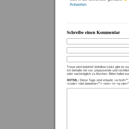
Antworten
Schreibe einen Kommentar
Treue wird belohnt! dofollow-Links gibt es 
Ich behalte mir vor, unpassende und rechtli
oder nachträglich zu löschen. Bittet haltet eu
XHTML:
Diese Tags sind erlaubt: <a href="" t
<code> <del datetime=""> <em> <i> <q cite="