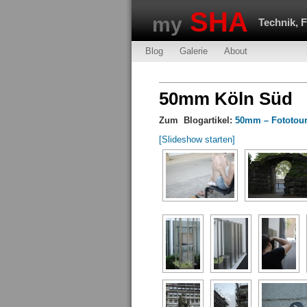
SHA
my
Technik, 
Blog
Galerie
About
50mm Köln Süd
Zum Blogartikel:
50mm – Fototour
[Slideshow starten]