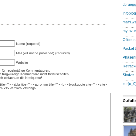
cbruegg
Infoblog.
mafri.w
my-azur
Offenes
Name (required)
Packet L
Mail (will not be published) (required)
Phasen
Website
Retrack
nur für regelmäßige Kommentatoren.
ch fragwürdige Kommentare nicht freizuschalten,
Skatze
ch einfach an die Nettiquette!
zer(o_0
itle=""> <abbr title=""> <acronym title=""> <b> <blockquote cite=""> <cite>
"> <s> <strike> <strong>
Zufall