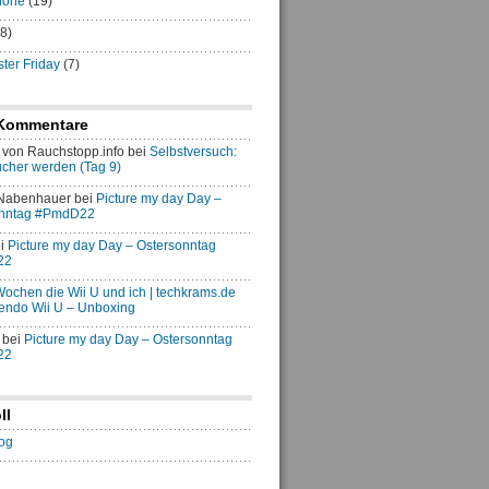
hone
(19)
8)
er Friday
(7)
Kommentare
von Rauchstopp.info
bei
Selbstversuch:
ucher werden (Tag 9)
 Nabenhauer
bei
Picture my day Day –
onntag #PmdD22
i
Picture my day Day – Ostersonntag
22
 Wochen die Wii U und ich | techkrams.de
endo Wii U – Unboxing
bei
Picture my day Day – Ostersonntag
22
ll
og