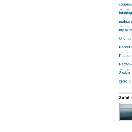
cbruegg
Infoblog.
mafri.w
my-azur
Offenes
Packet L
Phasen
Retrack
Skatze
zer(o_0
Zufall