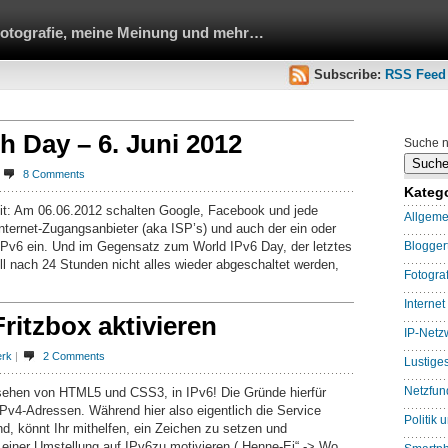
Fotografie, meine Meinung und mehr…
Subscribe:
RSS Feed
h Day – 6. Juni 2012
Suche n
8 Comments
Kateg
eit: Am 06.06.2012 schalten Google, Facebook und jede
Allgeme
nternet-Zugangsanbieter (aka ISP’s) und auch der ein oder
IPv6 ein. Und im Gegensatz zum World IPv6 Day, der letztes
Blogge
oll nach 24 Stunden nicht alles wieder abgeschaltet werden,
Fotograf
Internet
ritzbox aktivieren
IP-Netz
erk
|
2 Comments
Lustige
Netzfun
gesehen von HTML5 und CSS3, in IPv6! Die Gründe hierfür
IPv4-Adressen. Während hier also eigentlich die Service
Politik 
d, könnt Ihr mithelfen, ein Zeichen zu setzen und
einer Umstellung auf IPv6zu motivieren („Henne-Ei“ -> Wo