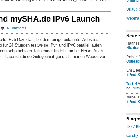
Smartp
Urlaub
(
und mySHA.de IPv6 Launch
Webmast
4 Comments
Neue 
orld IPv6 Day statt, bei dem einige bekannte Websites,
Hannes 
 für 24 Stunden testweise IPv4 und IPv6 parallel laufen
Nichtra
en deutschprachigen Teilnehmer findet man bei Heise. Auch
 ist, habe ich diese Gelegenheit genutzt, meinen Webserver
Robert
Osters
EmiL
be
#PmdD
Test: 4
bei
Nint
Isabella
#PmdD
Blogro
1337 Bl
caschy