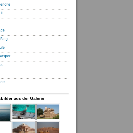
enolte
li
s
.de
 Blog
ife
kasper
ed
)ne
sbilder aus der Galerie