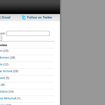
|
Email
Follow on Twitter
ach:
orien
in
(23)
rthemen
(28)
ie
(12)
 & Technik
(29)
werk
(5)
s
(8)
dstück
(14)
und Wirtschaft
(7)