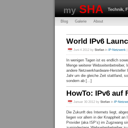
SHA
my
Technik, 
Blog
Galerie
About
World IPv6 Launc
Juni 4 2012
by
Stefan
in
IP-Netzwerk
|
In wenigen Tagen ist es endlich sow
Menge weiterer Webseitenbetreiber, I
andere Netzwerkhardware-Hersteller 
Jahr um die gleiche Zeit stattfand, s
sondern ab […]
HowTo: IPv6 auf F
Januar 30 2012
by
Stefan
in
IP-Netzw
Die Zukunft des Internets liegt, ab
liegen vor allem in der Knappheit an 
Provider (aka ISP’s) im Zugzwang sin
zumindestens Webseitenbetreiber zu 